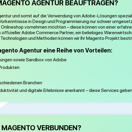
 MAGENTO AGENTUR BEAUFTRAGEN?
r Agentur und somit auf die Verwendung von Adobe-Lösungen spezial
 Vorkenntnisse in Design und Programmierung nur schwer umgeset
en Onlineshop vornehmen möchten – diese können von einer erfahr
als offizieller Adobe Commerce Partner, ein beliebiges Warenwirt
Technologien und Methoden können wir Ihr Magento Projekt bestm
 Magento Agentur eine Reihe von Vorteilen:
lungen sowie Sandbox von Adobe
Produkten
rschiedenen Branchen
oduktivität und digitale Erlebnisse anerkannt – diese Services geben 
T MAGENTO VERBUNDEN?