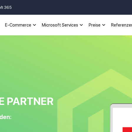
oft 365
E-Commerce
Microsoft Services
Preise
Referenze
E PARTNER
den: