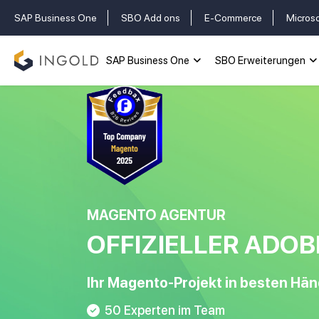
SAP Business One
SBO Add ons
E-Commerce
Micros
SAP Business One
SBO Erweiterungen
MAGENTO AGENTUR
OFFIZIELLER ADOB
Ihr Magento-Projekt in besten Hän
50 Experten im Team