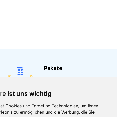
Pakete
SAP Business One
Kosten
Magento
re ist uns wichtig
Preisgestaltung
Microsoft 365
et Cookies und Targeting Technologien, um Ihnen
Preisgestaltung
Erlebnis zu ermöglichen und die Werbung, die Sie