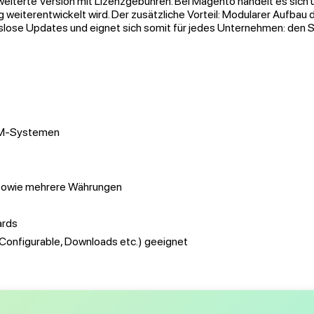
rweiterte Version mit Lizenzgebühren. Bei Magento handelt es sich
weiterentwickelt wird. Der zusätzliche Vorteil: Modularer Aufbau 
lose Updates und eignet sich somit für jedes Unternehmen: den St
CRM-Systemen
t sowie mehrere Währungen
ards
 Configurable, Downloads etc.) geeignet