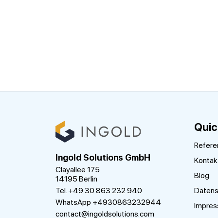
Quic
Refere
Ingold Solutions GmbH
Kontak
Clayallee 175
Blog
14195 Berlin
Tel. +49 30 863 232 940
Datens
WhatsApp +4930863232944
Impre
contact@ingoldsolutions.com