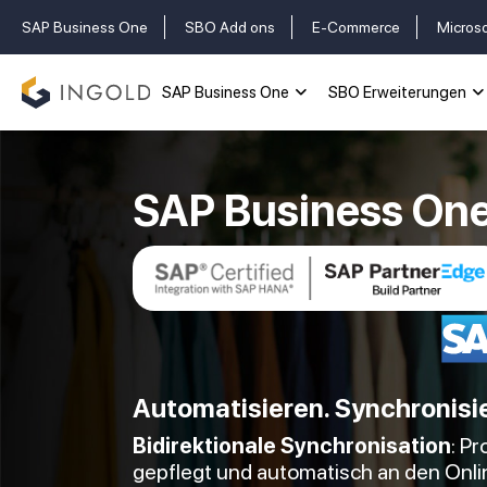
SAP Business One
SBO Add ons
E-Commerce
Micros
SAP Business One
SBO Erweiterungen
SAP Business One 
Automatisieren. Synchronisier
Bidirektionale Synchronisation
: P
gepflegt und automatisch an den Onl