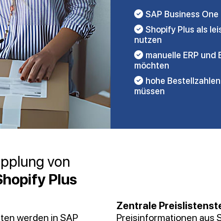
SAP Business One 
Shopify Plus als l
nutzen
manuelle ERP und
möchten
hohe Bestellzahlen 
müssen
opplung von
hopify Plus
Zentrale Preislistens
aten werden in SAP
Preisinformationen aus