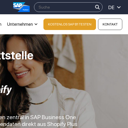
DE
n
Unternehmen
KOSTENLOS SAP B1 TESTEN
KONTAKT
tstelle
en zentral in SAP Business One
ndaten direkt aus Shopify Plus