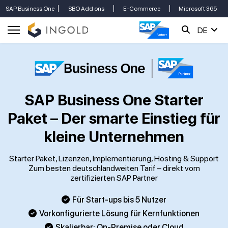
SAP Business One
SBO Add ons
E-Commerce
Microsoft 365
DE
SAP Business One Starter
Paket – Der smarte Einstieg für
kleine Unternehmen
Starter Paket, Lizenzen, Implementierung, Hosting & Support
Zum besten deutschlandweiten Tarif – direkt vom
zertifizierten SAP Partner
Für Start-ups bis 5 Nutzer
Vorkonfigurierte Lösung für Kernfunktionen
Skalierbar: On-Premise oder Cloud