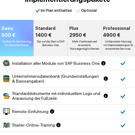
Im Plan enthalten
Optional
Basic
Standard
Plus
Professional
500 €
1400 €
2950 €
4900 €
Perfekt für den Einstieg
Der solide Start in SAP
Mehr Funktionen und
Umfassende Nutzung
mit Grundfunktionen
Business One
erweiterte
mit Stammdatenimport &
Nutzungsmöglichkeiten
erweiterten Services
Installation aller Module von SAP Business One
Unternehmensdatenbank (Grundeinstellungen
& Basisangaben)
Standarddokumente mit individuellem Logo und
Anpassung der Fußzeile
Remote-Einführung
Starter-Online-Training