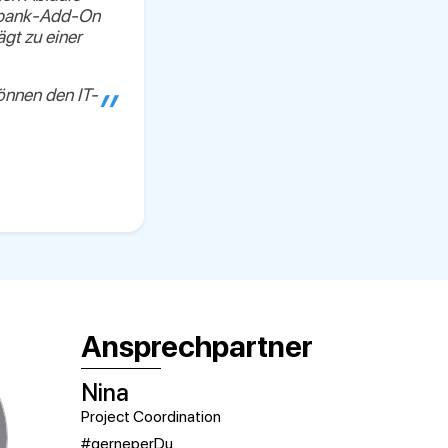
ltibank-Add-On
gt zu einer
önnen den IT-
Ansprechpartner
Nina
Project Coordination
#gerneperDu