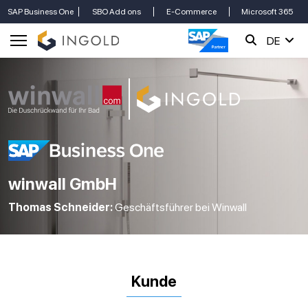
SAP Business One
SBO Add ons
E-Commerce
Microsoft 365
DE
winwall GmbH
Thomas Schneider:
Geschäftsführer bei Winwall
Kunde