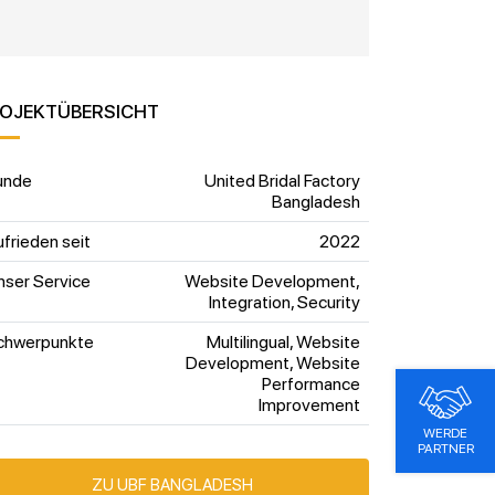
OJEKTÜBERSICHT
unde
United Bridal Factory
Bangladesh
frieden seit
2022
nser Service
Website Development,
Integration, Security
chwerpunkte
Multilingual, Website
Development, Website
Performance
Improvement
WERDE
PARTNER
ZU UBF BANGLADESH