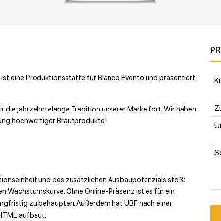
PR
st eine Produktionsstätte für Bianco Evento und präsentiert
K
Zu
r die jahrzehntelange Tradition unserer Marke fort. Wir haben
lung hochwertiger Brautprodukte!
U
S
ktionseinheit und des zusätzlichen Ausbaupotenzials stößt
nen Wachstumskurve. Ohne Online-Präsenz ist es für ein
langfristig zu behaupten. Außerdem hat UBF nach einer
 HTML aufbaut.