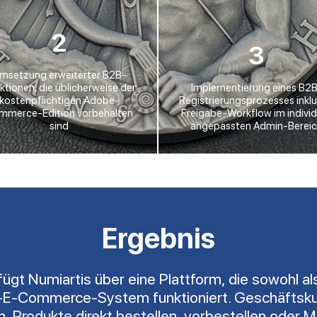
2
3
msetzung erweiterter B2B-
ktionen, die üblicherweise der
Implementierung eines B2
kostenpflichtigen Adobe-
Registrierungsprozesses inklu
mmerce-Edition vorbehalten
Freigabe-Workflow im individ
sind
angepassten Admin-Berei
Ergebnis
 Numiartis über eine Plattform, die sowohl als d
2B-E-Commerce-System funktioniert. Geschäftskun
n, Produkte direkt bestellen, vorbestellen oder M