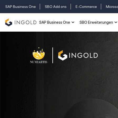
SAP Business One
SBO Add ons
E-Commerce
Micros
SAP Business One
SBO Erweiterungen